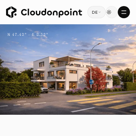
DE
N 47.42° · E 8.32°