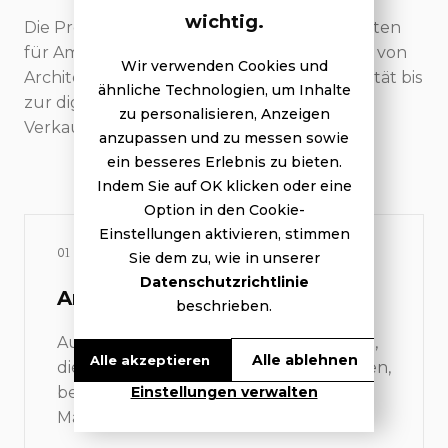
wichtig.
Die Projektpräsentation vereint die wichtigsten
für Am Hiltiberg geschaffenen Elemente — von
Wir verwenden Cookies und
Architekturvisualisierung und Projektidentität bis
ähnliche Technologien, um Inhalte
zur digitalen Erfahrung und den
zu personalisieren, Anzeigen
Verkaufsunterlagen.
anzupassen und zu messen sowie
ein besseres Erlebnis zu bieten.
Indem Sie auf OK klicken oder eine
Option in den Cookie-
Einstellungen aktivieren, stimmen
01
Sie dem zu, wie in unserer
Datenschutzrichtlinie
Architekturvisualisierung
beschrieben.
Aussenbilder und Stimmungsansichten,
Alle ablehnen
Alle akzeptieren
die das künftige Projekt greifbar machen,
bevor es existiert. Ehrliches Licht, echte
Einstellungen verwalten
Materialien, kein Over-Styling.