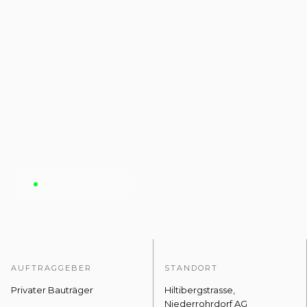
Am
Hiltiberg
In Vermarktung
AUFTRAGGEBER
STANDORT
Privater Bauträger
Hiltibergstrasse,
Niederrohrdorf AG